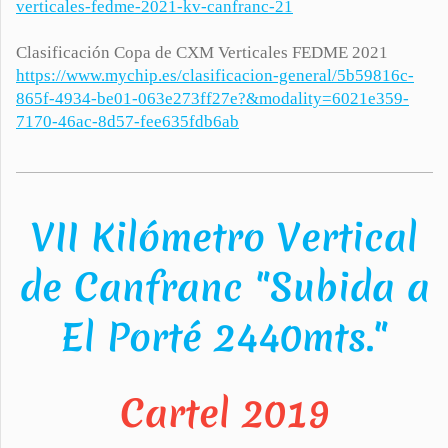
verticales-fedme-2021-kv-canfranc-21
Clasificación Copa de CXM Verticales FEDME 2021
https://www.mychip.es/clasificacion-general/5b59816c-
865f-4934-be01-063e273ff27e?&modality=6021e359-
7170-46ac-8d57-fee635fdb6ab
VII Kilómetro Vertical
de Canfranc "Subida a
El Porté 2440mts."
Cartel 2019