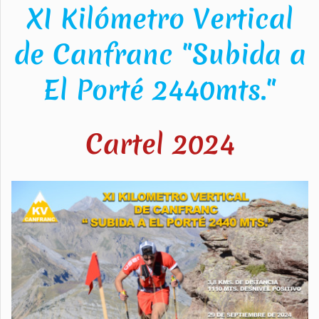
XI Kilómetro Vertical
de Canfranc "Subida a
El Porté 2440mts."
Cartel 2024